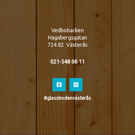
Vedbobacken
Hagabergsgatan
724 82 Västerås
021-548 06 11
#glassbodenvästerås