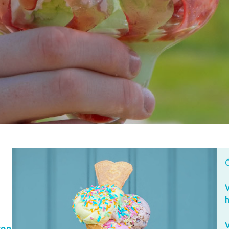
Ö
V
h
V