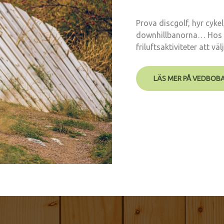
Prova discgolf, hyr cyke
downhillbanorna… Hos 
friluftsaktiviteter att väl
LÄS MER PÅ VEDBOB