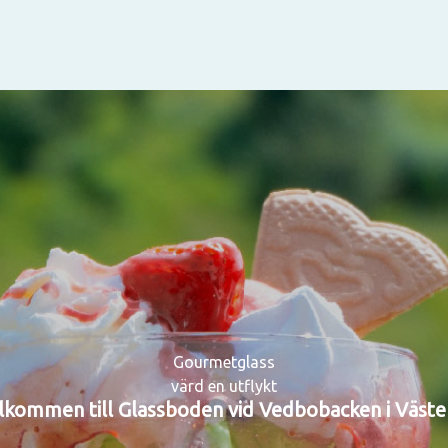
Gourmetglass
värd en utflykt
lkommen till Glassboden vid Vedbobacken i Väste