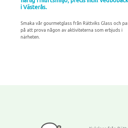
härlig friluftsmiljö, precis intill Vedbobac
i Västerås.
Smaka vår gourmetglass från Rättviks Glass och pa
på att prova någon av aktiviteterna som erbjuds i
närheten.