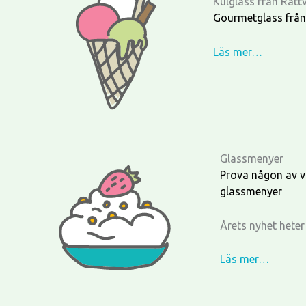
Kulglass från Rätt
Gourmetglass från 
Läs mer…
Glassmenyer
Prova någon av 
glassmenyer
Årets nyhet hete
Läs mer…