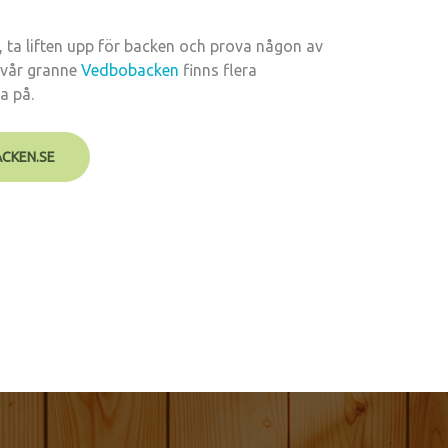
l, ta liften upp för backen och prova någon av
vår granne
Vedbobacken
finns flera
ja på.
ACKEN.SE