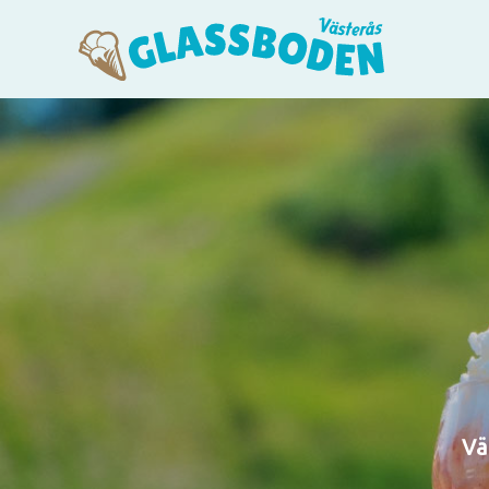
Hoppa
till
innehåll
Vä